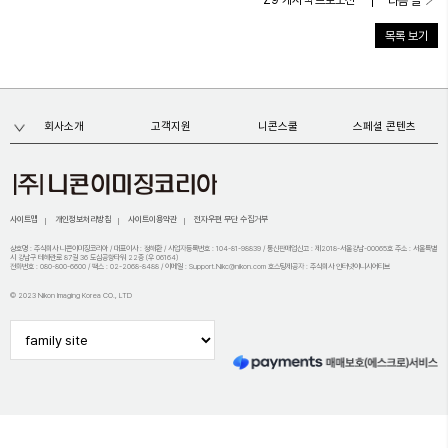
다음 글
목록 보기
회사소개
고객지원
니콘스쿨
스페셜 콘텐츠
사이트맵
개인정보처리방침
사이트이용약관
전자우편 무단 수집거부
상호명 : 주식회사 니콘이미징코리아 / 대표이사 : 정해환 / 사업자등록번호 : 104-81-98839 / 통신판매업신고 : 제2018-서울강남-00065호 주소 : 서울특별
시 강남구 테헤란로 87길 36 도심공항타워 22층 (우 06164)
전화번호 : 080-800-6600 / 팩스 : 02-2068-8488 / 이메일 : Support.Nikc@nikon.com 호스팅제공자 : 주식회사 인터넷이니시어티브
© 2023 Nikon Imaging Korea CO., LTD