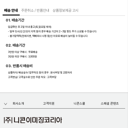
배송 안내
주문취소 / 반품안내
상품정보제공 고시
01. 배송기간
입금확인 후 2일 이내 출고(토,일요일 제외)
- 일부 도서/산간/오지 지역 등의 경우 배송 기간이 2~3일 정도 추가 소요될 수 있습니다.
- 불가항력적(천재지변, 택배회사 사정 등)인 이유로 배송이 늦어질 수 있습니다.
02. 배송기간
3만원 이상 구매시 : 무료배송
3만원 미만 구매시 : 3,000원
03. 반품시 배송비
상품하자/ 배송실수/ 업무착오 등의 경우 : 본사부담 및 교환처리
고객변심/ 고객실수로 인한 주문 착오 : 고객부담
회사소개
고객지원
니콘스쿨
스페셜 콘텐츠