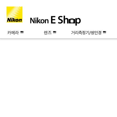
카메라
렌즈
거리측정기/쌍안경