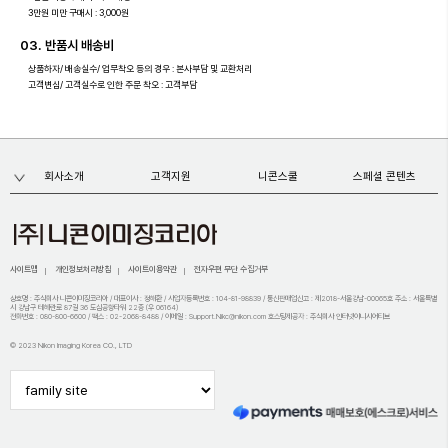
3만원 미만 구매시 : 3,000원
03. 반품시 배송비
상품하자/ 배송실수/ 업무착오 등의 경우 : 본사부담 및 교환처리
고객변심/ 고객실수로 인한 주문 착오 : 고객부담
회사소개
고객지원
니콘스쿨
스페셜 콘텐츠
사이트맵
개인정보처리방침
사이트이용약관
전자우편 무단 수집거부
상호명 : 주식회사 니콘이미징코리아 / 대표이사 : 정해환 / 사업자등록번호 : 104-81-98839 / 통신판매업신고 : 제2018-서울강남-00065호 주소 : 서울특별
시 강남구 테헤란로 87길 36 도심공항타워 22층 (우 06164)
전화번호 : 080-800-6600 / 팩스 : 02-2068-8488 / 이메일 : Support.Nikc@nikon.com 호스팅제공자 : 주식회사 인터넷이니시어티브
© 2023 Nikon Imaging Korea CO., LTD