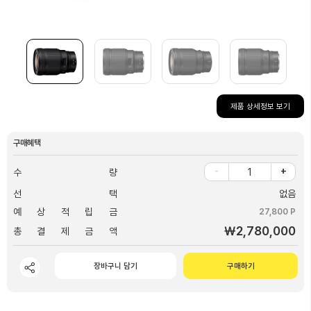
제품 상세정보 보기
구매혜택
-
+
수 량
선 택
없음
예 상 적 립 금
27,800 P
￦2,780,000
총 결 제 금 액
장바구니 담기
구매하기