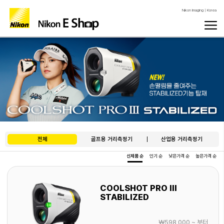
Nikon Imaging | Korea
전체
골프용 거리측정기
산업용 거리측정기
신제품 순
인기 순
낮은가격 순
높은가격 순
COOLSHOT PRO III
STABILIZED
￦
598,000
~ 부터